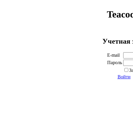
Teaco
Учетная 
E-mail
Пароль
З
Войти