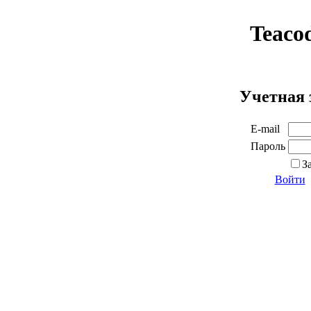
Teaco
Учетная 
E-mail
Пароль
З
Войти