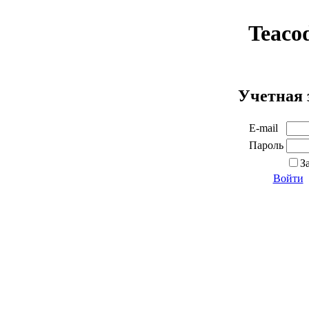
Teaco
Учетная 
E-mail
Пароль
З
Войти