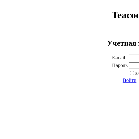
Teaco
Учетная 
E-mail
Пароль
З
Войти