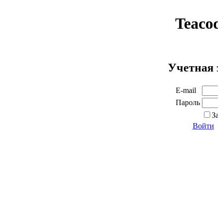
Teaco
Учетная 
E-mail
Пароль
З
Войти