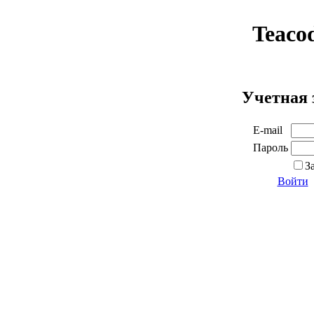
Teaco
Учетная 
E-mail
Пароль
З
Войти