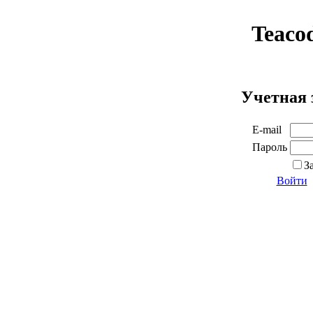
Teaco
Учетная 
E-mail
Пароль
З
Войти