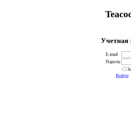
Teaco
Учетная 
E-mail
Пароль
З
Войти