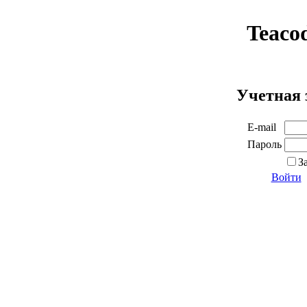
Teaco
Учетная 
E-mail
Пароль
З
Войти