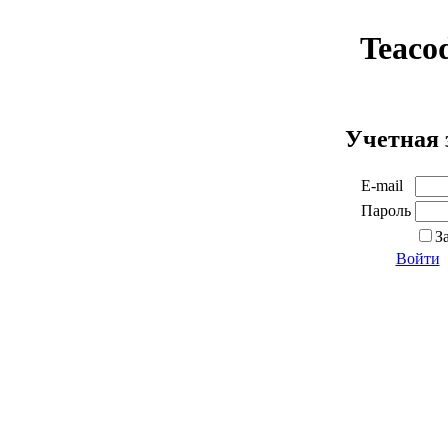
Teaco
Учетная 
E-mail
Пароль
З
Войти