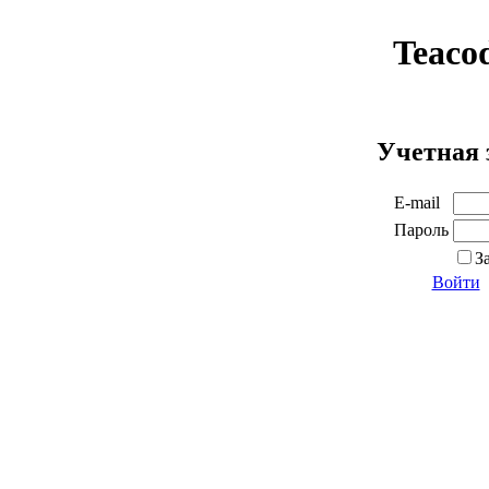
Teaco
Учетная 
E-mail
Пароль
З
Войти