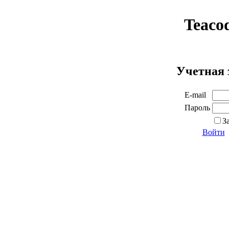
Teaco
Учетная 
E-mail
Пароль
З
Войти