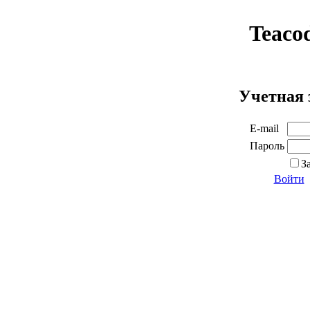
Teaco
Учетная 
E-mail
Пароль
З
Войти