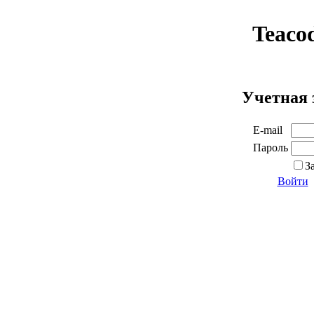
Teaco
Учетная 
E-mail
Пароль
З
Войти