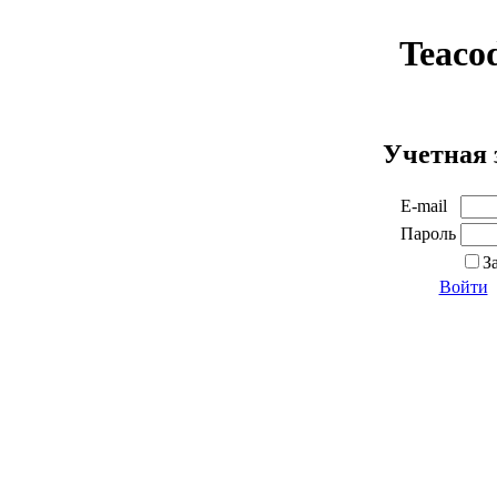
Teaco
Учетная 
E-mail
Пароль
З
Войти