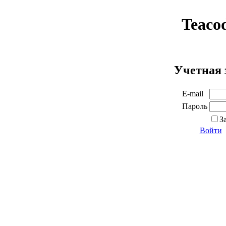
Teaco
Учетная 
E-mail
Пароль
З
Войти