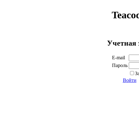
Teaco
Учетная 
E-mail
Пароль
З
Войти