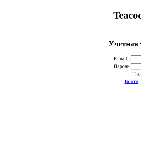
Teaco
Учетная 
E-mail
Пароль
З
Войти