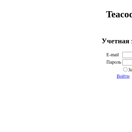
Teaco
Учетная 
E-mail
Пароль
З
Войти