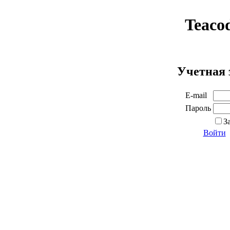
Teaco
Учетная 
E-mail
Пароль
З
Войти