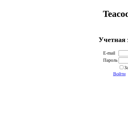
Teaco
Учетная 
E-mail
Пароль
З
Войти