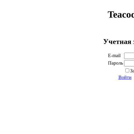
Teaco
Учетная 
E-mail
Пароль
З
Войти