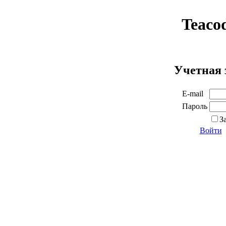
Teaco
Учетная 
E-mail
Пароль
З
Войти