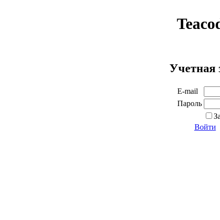
Teaco
Учетная 
E-mail
Пароль
З
Войти