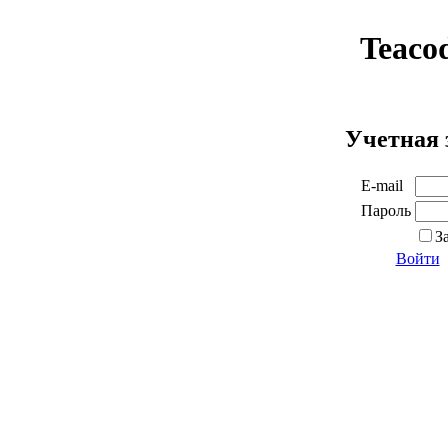
Teaco
Учетная 
E-mail
Пароль
З
Войти