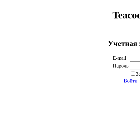
Teaco
Учетная 
E-mail
Пароль
З
Войти