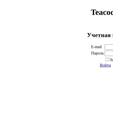
Teaco
Учетная 
E-mail
Пароль
З
Войти