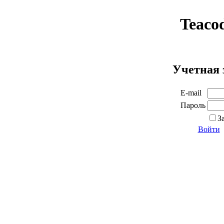
Teaco
Учетная 
E-mail
Пароль
З
Войти