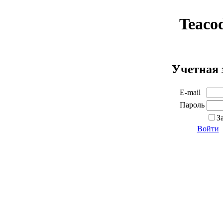
Teaco
Учетная 
E-mail
Пароль
З
Войти