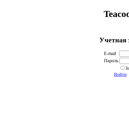
Teaco
Учетная 
E-mail
Пароль
З
Войти