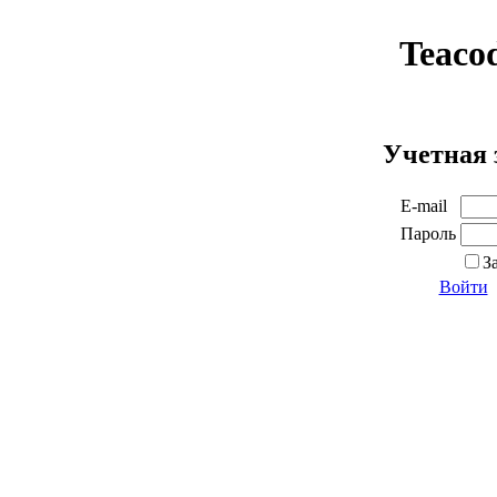
Teaco
Учетная 
E-mail
Пароль
З
Войти