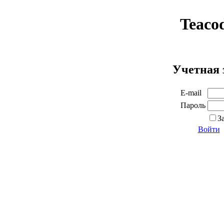
Teaco
Учетная 
E-mail
Пароль
З
Войти