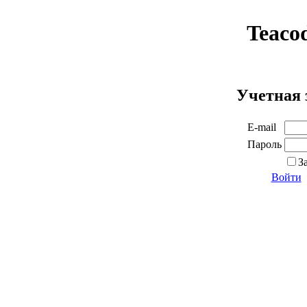
Teaco
Учетная 
E-mail
Пароль
З
Войти