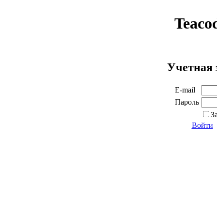
Teaco
Учетная 
E-mail
Пароль
З
Войти