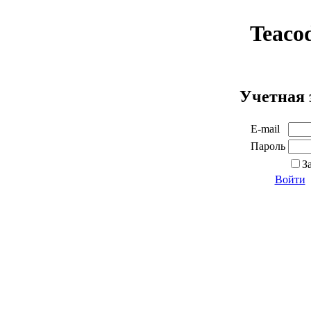
Teaco
Учетная 
E-mail
Пароль
З
Войти