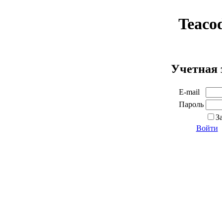
Teaco
Учетная 
E-mail
Пароль
З
Войти