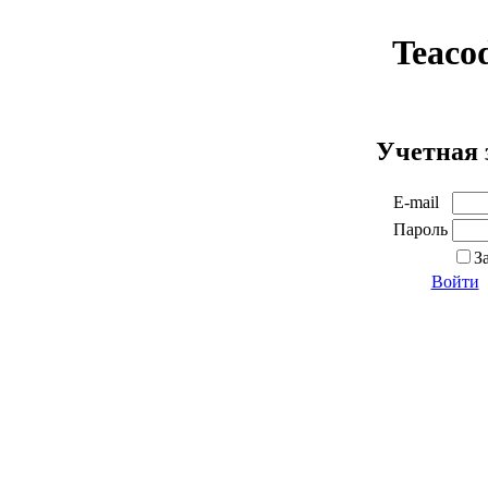
Teaco
Учетная 
E-mail
Пароль
З
Войти