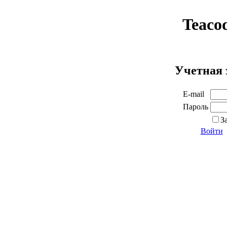
Teaco
Учетная 
E-mail
Пароль
З
Войти