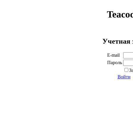
Teaco
Учетная 
E-mail
Пароль
З
Войти