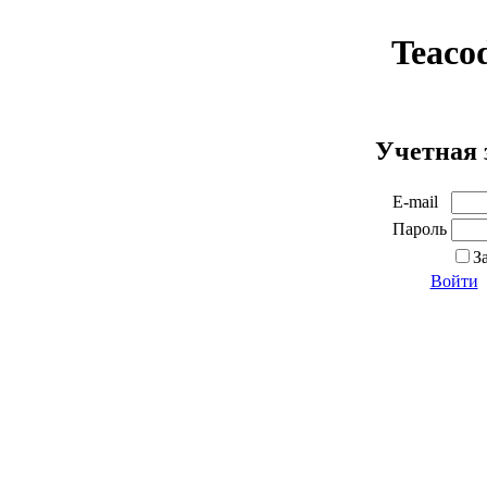
Teaco
Учетная 
E-mail
Пароль
З
Войти