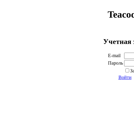
Teaco
Учетная 
E-mail
Пароль
З
Войти