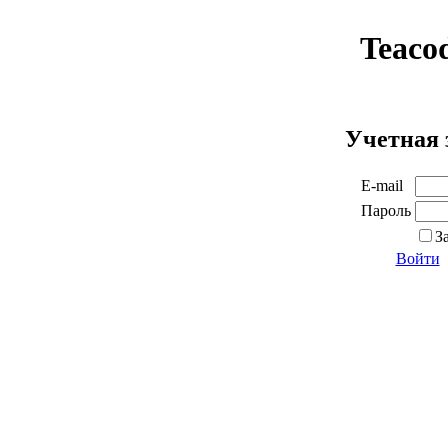
Teaco
Учетная 
E-mail
Пароль
З
Войти