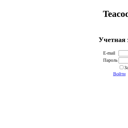
Teaco
Учетная 
E-mail
Пароль
З
Войти