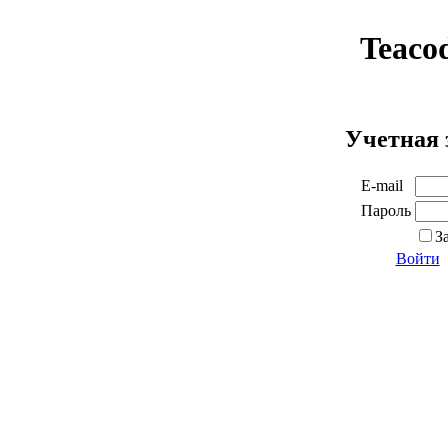
Teaco
Учетная 
E-mail
Пароль
З
Войти