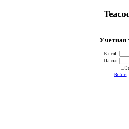
Teaco
Учетная 
E-mail
Пароль
З
Войти