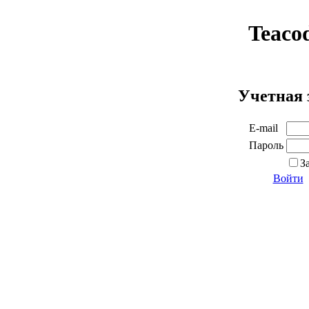
Teaco
Учетная 
E-mail
Пароль
З
Войти