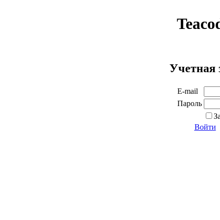
Teaco
Учетная 
E-mail
Пароль
З
Войти