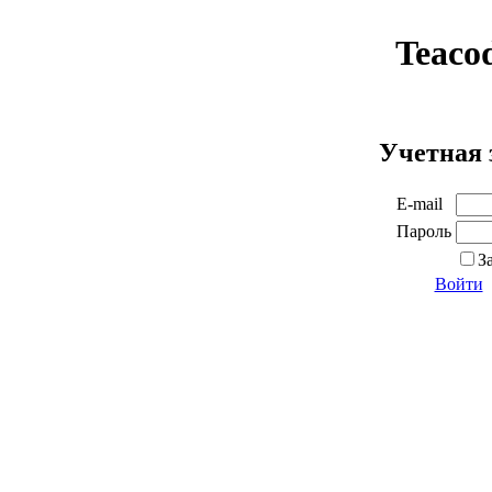
Teaco
Учетная 
E-mail
Пароль
З
Войти