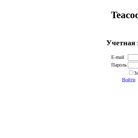
Teaco
Учетная 
E-mail
Пароль
З
Войти