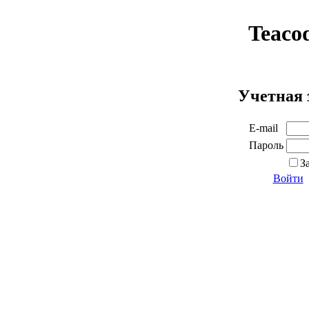
Teaco
Учетная 
E-mail
Пароль
З
Войти